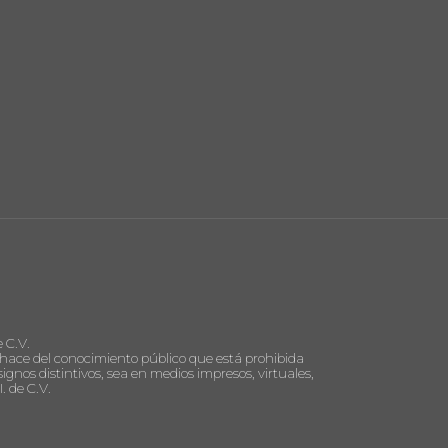
 C.V.
se hace del conocimiento público que está prohibida
ignos distintivos, sea en medios impresos, virtuales,
. de C.V.