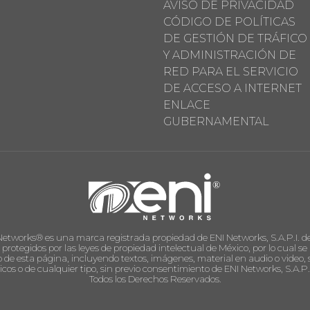
AVISO DE PRIVACIDAD
CÓDIGO DE POLÍTICAS
DE GESTIÓN DE TRÁFICO
Y ADMINISTRACIÓN DE
RED PARA EL SERVICIO
DE ACCESO A INTERNET
ENLACE
GUBERNAMENTAL
Networks® es una marca registrada propiedad de ENI Networks, S.A.P.I. de
n protegidos por las leyes de propiedad intelectual de México, por lo cual 
 de esta página, incluyendo textos, imágenes, material en audio o video, s
icos o de cualquier tipo, sin previo consentimiento de ENI Networks, S.A.P.I
Todos los Derechos Reservados.